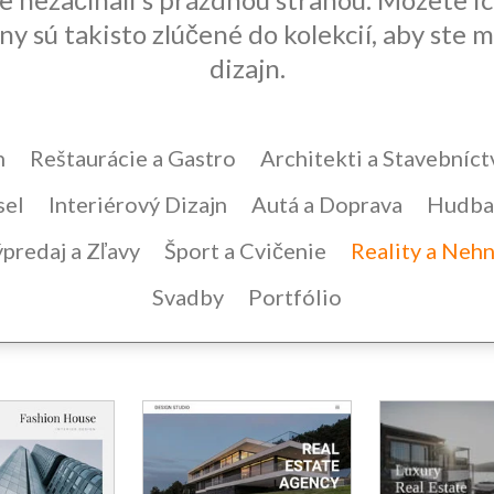
y sú takisto zlúčené do kolekcií, aby ste m
dizajn.
n
Reštaurácie a Gastro
Architekti a Stavebníct
sel
Interiérový Dizajn
Autá a Doprava
Hudba 
predaj a Zľavy
Šport a Cvičenie
Reality a Nehn
Svadby
Portfólio