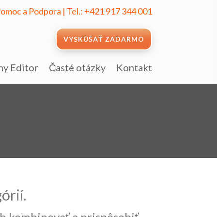
omoc a Podpora
|
Tel.: +421 917 344 001
VYSKÚŠAŤ ZADARMO
ny Editor
Časté otázky
Kontakt
órií.
ich kombinovať a prispôsobiť