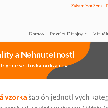
Zákaznícka Zóna
|
P
Domov
Pozrieť Dizajny
Vizuál
lity a Nehnuteľnosti
tegórie so stovkami dizajnov.
á vzorka
šablón jednotlivých kateg
ste nezačínali s prázdnou stranou. Môžete 