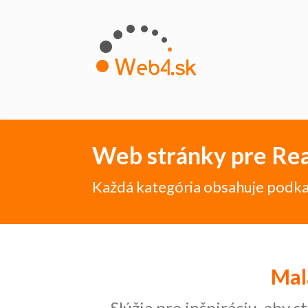
Web stránky pre Rea
Každá kategória obsahuje podka
Mal
Slúžia pre inšpiráciu, aby 