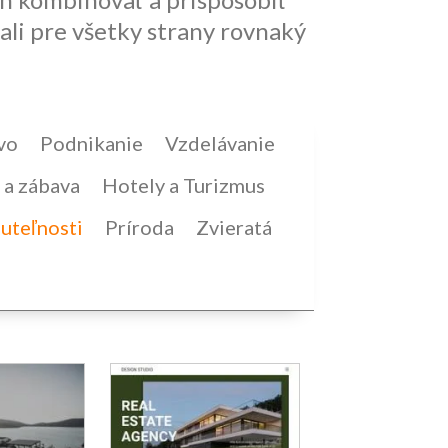
ali pre všetky strany rovnaký
vo
Podnikanie
Vzdelávanie
a zábava
Hotely a Turizmus
uteľnosti
Príroda
Zvieratá