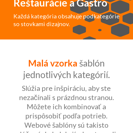
Reštaurácie a Gastro
Každá kategória obsahuje podkategórie
so stovkami dizajnov.
Malá vzorka
šablón
jednotlivých kategórií.
Slúžia pre inšpiráciu, aby ste
nezačínali s prázdnou stranou.
Môžete ich kombinovať a
prispôsobiť podľa potrieb.
Webové šablóny sú takisto