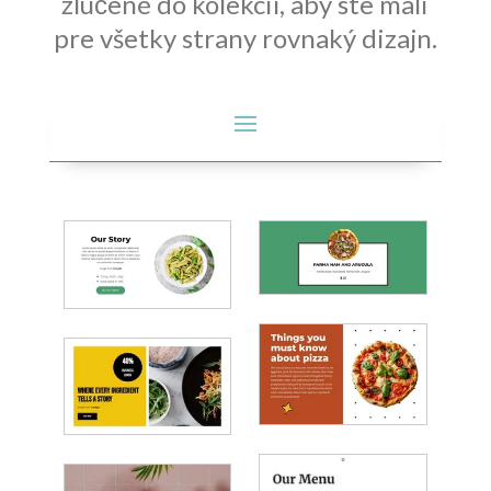
zlúčené do kolekcií, aby ste mali
pre všetky strany rovnaký dizajn.